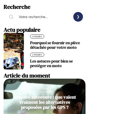
Recherche
Actu populaire
2 ROUES
Pourquoi se fournir en pièce
détachée pour votre moto
2 ROUES
Les astuces pour bien se
protéger en moto
Article du moment
4 ROUES
Gratuité autoroute : que valent
vraiment les alternatives
proposées par les GPS ?