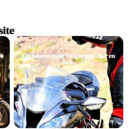
site
2 ROUES
ée
Les astuces pour bien se protéger en
moto
10 mars 2026