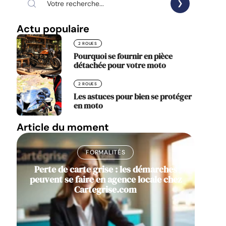
Actu populaire
2 ROUES
Pourquoi se fournir en pièce
détachée pour votre moto
2 ROUES
Les astuces pour bien se protéger
en moto
Article du moment
FORMALITÉS
Perte de carte grise : les démarches
peuvent se faire en agence locale chez
Cartegrise.com