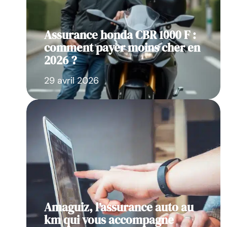
Assurance honda CBR 1000 F :
comment payer moins cher en
2026 ?
29 avril 2026
Amaguiz, l’assurance auto au
km qui vous accompagne