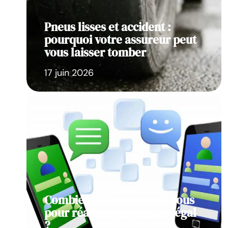
Pneus lisses et accident :
pourquoi votre assureur peut
vous laisser tomber
17 juin 2026
Combien de temps avez-vous
pour réaliser un constat légal
?