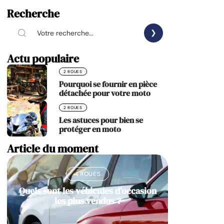
Recherche
Actu populaire
2 ROUES
Pourquoi se fournir en pièce
détachée pour votre moto
2 ROUES
Les astuces pour bien se
protéger en moto
Article du moment
4 ROUES
Quels sont les véhicules d’occasion
les plus vendus ?