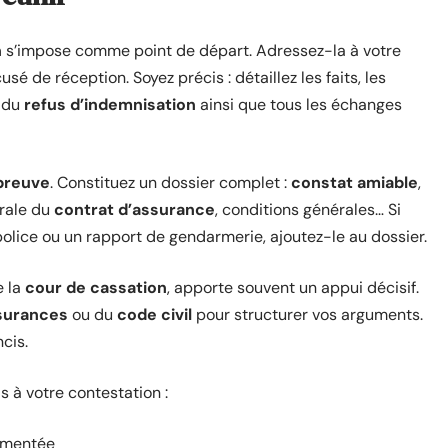
n
s’impose comme point de départ. Adressez-la à votre
de réception. Soyez précis : détaillez les faits, les
e du
refus d’indemnisation
ainsi que tous les échanges
preuve
. Constituez un dossier complet :
constat amiable
,
grale du
contrat d’assurance
, conditions générales… Si
olice ou un rapport de gendarmerie, ajoutez-le au dossier.
e la
cour de cassation
, apporte souvent un appui décisif.
surances
ou du
code civil
pour structurer vos arguments.
cis.
s à votre contestation :
gumentée