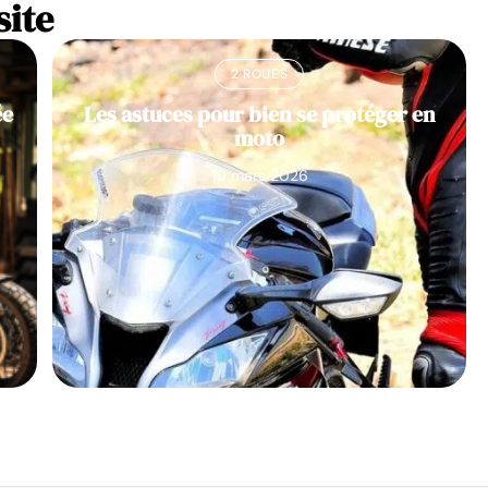
site
2 ROUES
ée
Les astuces pour bien se protéger en
moto
10 mars 2026