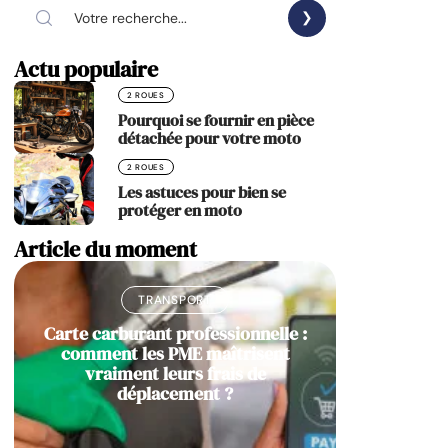
Actu populaire
2 ROUES
Pourquoi se fournir en pièce
détachée pour votre moto
2 ROUES
Les astuces pour bien se
protéger en moto
Article du moment
TRANSPORT
Carte carburant professionnelle :
comment les PME maîtrisent
vraiment leurs frais de
déplacement ?