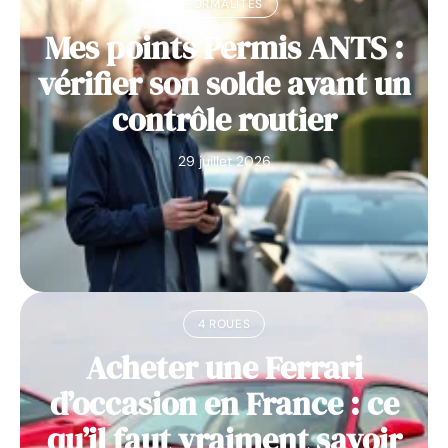
FORMALITÉS
Mes points Permis ANTS :
vérifier son solde avant un
contrôle routier
29 juillet 2026
4 ROUES
Acheter une Ferrari
d’occasion en France : ce
qu’il faut vraiment savoir