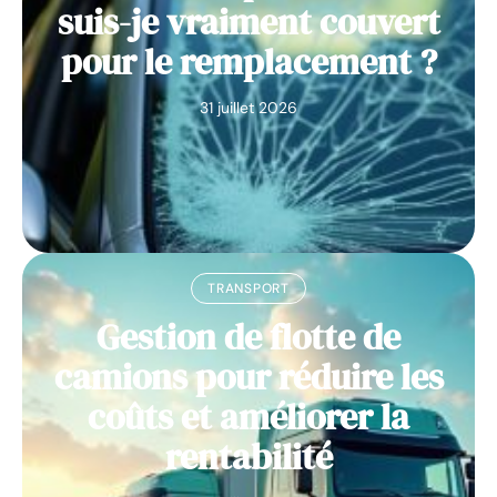
suis-je vraiment couvert
pour le remplacement ?
31 juillet 2026
TRANSPORT
Gestion de flotte de
camions pour réduire les
coûts et améliorer la
rentabilité