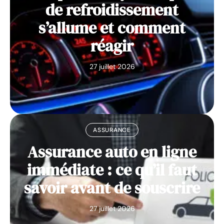
de refroidissement
s’allume et comment
réagir
27 juillet 2026
ASSURANCE
Assurance auto en ligne
immédiate : ce qu’il faut
savoir avant de souscrire
27 juillet 2026