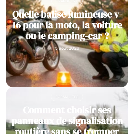
TRANSPORT
Quelle balise lumineuse v-
16 pour la moto, la voiture
ou le camping-car ?
5 août 2026
FORMALITÉS
Comment choisir ses
panneaux de signalisation
routière sans se tromper