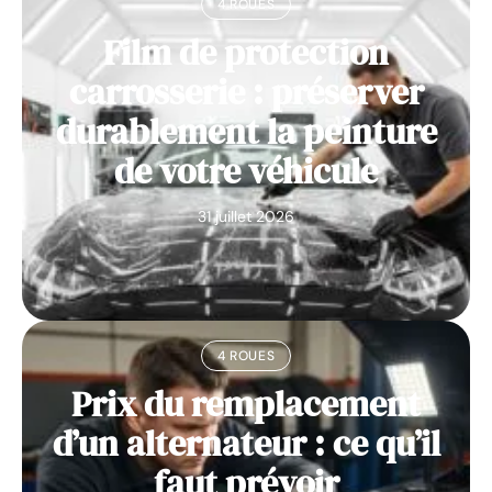
4 ROUES
Film de protection
carrosserie : préserver
durablement la peinture
de votre véhicule
31 juillet 2026
4 ROUES
Prix du remplacement
d’un alternateur : ce qu’il
faut prévoir