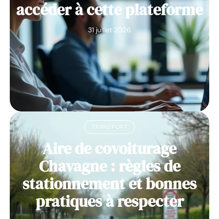
accéder à cette plateforme
31 juillet 2026
TRANSPORT
Aire de covoiturage
Chavagne : règles de
stationnement et bonnes
pratiques à respecter