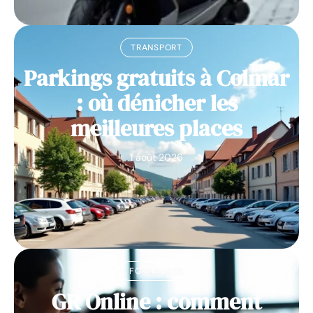
TRANSPORT
Parkings gratuits à Colmar
: où dénicher les
meilleures places
1 août 2026
FORMALITÉS
GR Online : comment