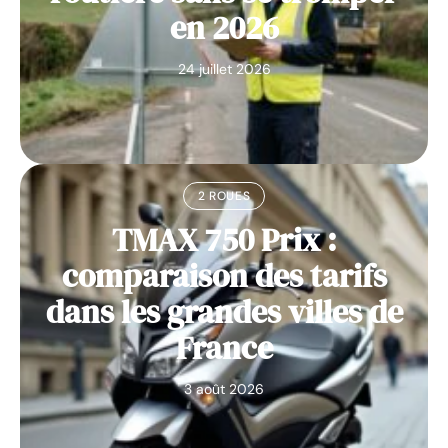
en 2026
24 juillet 2026
2 ROUES
TMAX 750 Prix :
comparaison des tarifs
dans les grandes villes de
France
3 août 2026