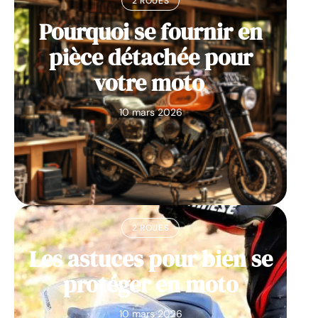
2 ROUES
Pourquoi se fournir en
pièce détachée pour
votre moto
10 mars 2026
2 ROUES
Les astuces pour bien se
protéger en moto
10 mars 2026