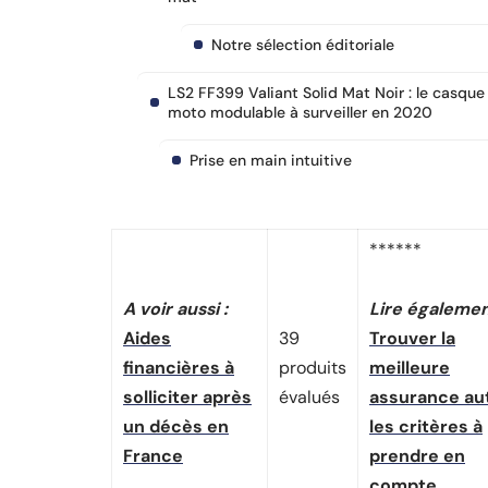
Notre sélection éditoriale
LS2 FF399 Valiant Solid Mat Noir : le casque
moto modulable à surveiller en 2020
Prise en main intuitive
******
A voir aussi :
Lire égalemen
Aides
39
Trouver la
financières à
produits
meilleure
solliciter après
évalués
assurance aut
un décès en
les critères à
France
prendre en
compte