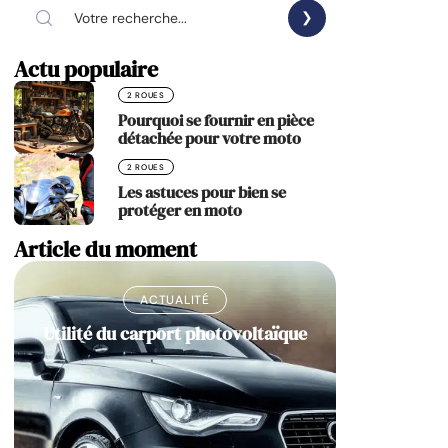
Actu populaire
2 ROUES
Pourquoi se fournir en pièce
détachée pour votre moto
2 ROUES
Les astuces pour bien se
protéger en moto
Article du moment
ACTUALITÉ
Utilité du carport photovoltaïque