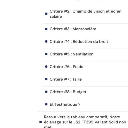
Critère #2 : Champ de vision et écran
solaire
Critère #3 : Mentonnière
Critère #4 : Réduction du bruit
Critère #5 : Ventilation
Critère #6 : Poids
Critère #7 : Taille
Critère #8 : Budget
Et l’esthétique ?
Retour vers le tableau comparatif, Notre
éclairage sur le LS2 FF399 Valiant Solid noir
mat