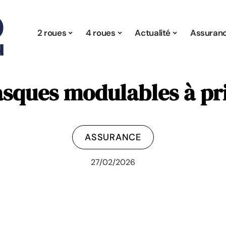
2 roues
4 roues
Actualité
Assuran
asques modulables à pri
ASSURANCE
27/02/2026