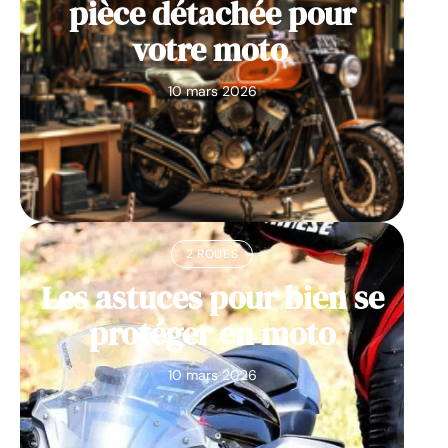
pièce détachée pour
votre moto
10 mars 2026
2 ROUES
Les astuces pour bien se
protéger en moto
10 mars 2026