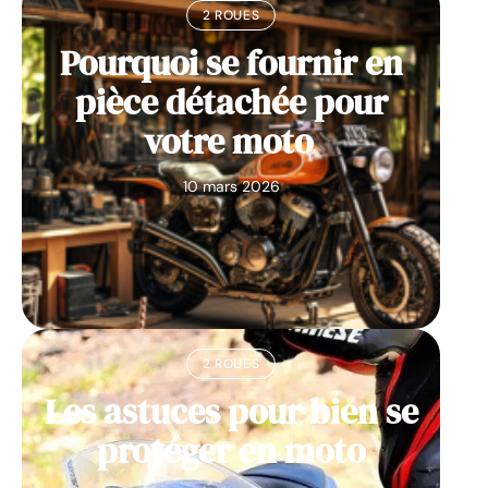
2 ROUES
Pourquoi se fournir en
pièce détachée pour
votre moto
10 mars 2026
2 ROUES
Les astuces pour bien se
protéger en moto