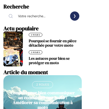
Recherche
Actu populaire
2 ROUES
Pourquoi se fournir en pièce
détachée pour votre moto
2 ROUES
Les astuces pour bien se
protéger en moto
Article du moment
2 ROUES
Conseils pour bien communiquer
en conduisant une moto :
Améliorer sa communication à
moto