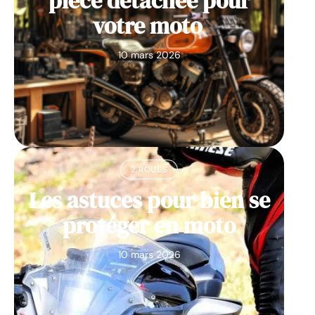
pièce détachée pour
votre moto
10 mars 2026
2 ROUES
Les astuces pour bien se
protéger en moto
10 mars 2026