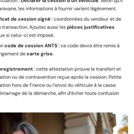
ituation :
Déclarer la cession d’un véhicule
. Selon qu’il
aravane, les informations à fournir varient légèrement.
ficat de cession signé
: coordonnées du vendeur et de
a transaction. Ajoutez aussi les
pièces justificatives
e si celui-ci est imposé.
 un
code de cession ANTS
: ce code devra être remis à
hangement de
carte grise
.
nregistrement
: cette attestation prouve le transfert et
ation ou de contravention reçue après la cession. Petite
ation hors de France ou l’envoi du véhicule à la casse
émarrage de la démarche, afin d’éviter toute confusion