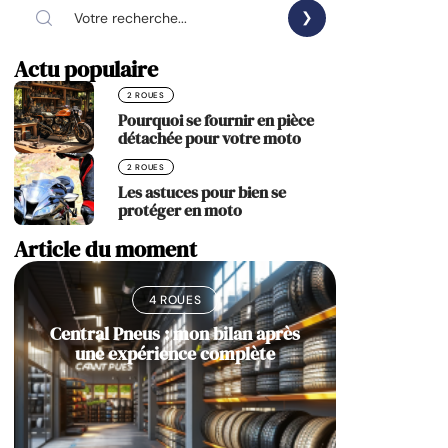
Actu populaire
2 ROUES
Pourquoi se fournir en pièce
détachée pour votre moto
2 ROUES
Les astuces pour bien se
protéger en moto
Article du moment
4 ROUES
Central Pneus : mon bilan après
une expérience complète