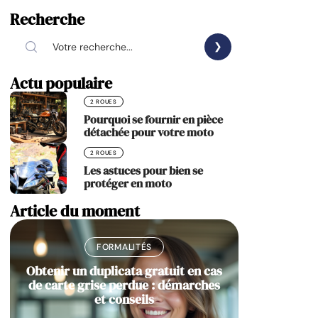
Recherche
Actu populaire
2 ROUES
Pourquoi se fournir en pièce
détachée pour votre moto
2 ROUES
Les astuces pour bien se
protéger en moto
Article du moment
FORMALITÉS
Obtenir un duplicata gratuit en cas
de carte grise perdue : démarches
et conseils