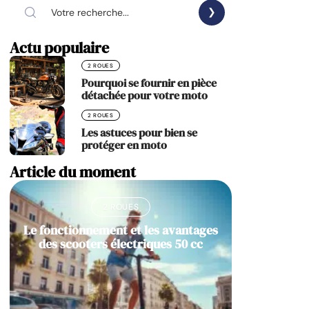
Actu populaire
2 ROUES
Pourquoi se fournir en pièce
détachée pour votre moto
2 ROUES
Les astuces pour bien se
protéger en moto
Article du moment
2 ROUES
Le fonctionnement et les avantages
des scooters électriques 50 cc