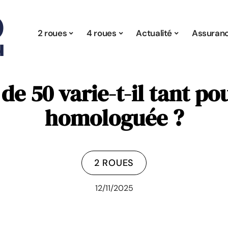
2 roues
4 roues
Actualité
Assuran
 de 50 varie-t-il tant p
homologuée ?
2 ROUES
12/11/2025