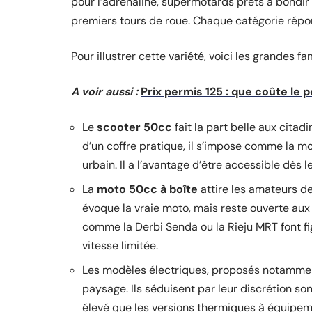
pour l’adrénaline, supermotards prêts à bondir
premiers tours de roue. Chaque catégorie répond
Pour illustrer cette variété, voici les grandes f
A voir aussi :
Prix permis 125 : que coûte le 
Le
scooter 50cc
fait la part belle aux citad
d’un coffre pratique, il s’impose comme la mo
urbain. Il a l’avantage d’être accessible dès 
La
moto 50cc à boîte
attire les amateurs de
évoque la vraie moto, mais reste ouverte au
comme la Derbi Senda ou la Rieju MRT font fig
vitesse limitée.
Les modèles électriques, proposés notamment
paysage. Ils séduisent par leur discrétion so
élevé que les versions thermiques à équipem