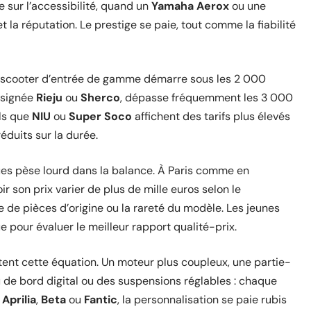
 sur l’accessibilité, quand un
Yamaha Aerox
ou une
 et la réputation. Le prestige se paie, tout comme la fiabilité
n scooter d’entrée de gamme démarre sous les 2 000
 signée
Rieju
ou
Sherco
, dépasse fréquemment les 3 000
els que
NIU
ou
Super Soco
affichent des tarifs plus élevés
réduits sur la durée.
oues pèse lourd dans la balance. À Paris comme en
ir son prix varier de plus de mille euros selon le
ce de pièces d’origine ou la rareté du modèle. Les jeunes
lue pour évaluer le meilleur rapport qualité-prix.
ent cette équation. Un moteur plus coupleux, une partie-
u de bord digital ou des suspensions réglables : chaque
z
Aprilia
,
Beta
ou
Fantic
, la personnalisation se paie rubis