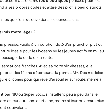
 et désormais, des
motos électriques
pensées pour les
 à ses propres codes et attire des profils bien distincts.
amilles que l’on retrouve dans les concessions :
permis moto léger ?
ins pressés. Facile à enfourcher, doté d’un plancher plat et
nture idéale pour les lycéens ou les jeunes actifs en milieu
le passage du code de la route.
 sensations franches. Avec sa boîte six vitesses, elle
x pilotes dès 14 ans détenteurs du permis AM. Des modèles
ure d’icônes pour qui rêve d’arsouiller sur route, même à
 par NIU ou Super Soco, s’installent peu à peu dans le
nore et leur autonomie urbaine, même si leur prix reste plus
ent équivalent.