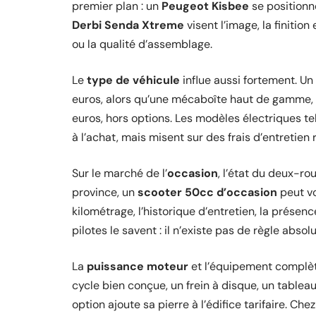
premier plan : un
Peugeot Kisbee
se positionne
Derbi Senda Xtreme
visent l’image, la finition
ou la qualité d’assemblage.
Le
type de véhicule
influe aussi fortement. U
euros, alors qu’une mécaboîte haut de gamme,
euros, hors options. Les modèles électriques t
à l’achat, mais misent sur des frais d’entretien 
Sur le marché de l’
occasion
, l’état du deux-r
province, un
scooter 50cc d’occasion
peut vo
kilométrage, l’historique d’entretien, la présen
pilotes le savent : il n’existe pas de règle abso
La
puissance moteur
et l’équipement complèt
cycle bien conçue, un frein à disque, un tablea
option ajoute sa pierre à l’édifice tarifaire. Che