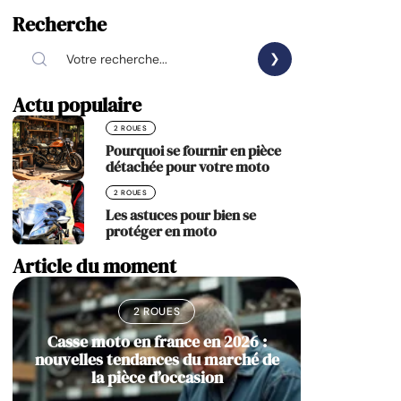
Recherche
Actu populaire
2 ROUES
Pourquoi se fournir en pièce
détachée pour votre moto
2 ROUES
Les astuces pour bien se
protéger en moto
Article du moment
2 ROUES
Casse moto en france en 2026 :
nouvelles tendances du marché de
la pièce d’occasion