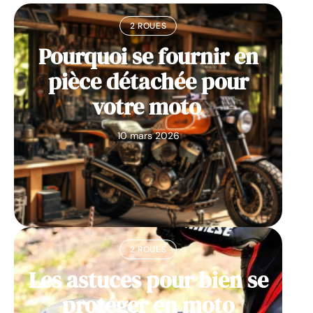
2 ROUES
Pourquoi se fournir en
pièce détachée pour
votre moto
10 mars 2026
2 ROUES
Les astuces pour bien se
protéger en moto