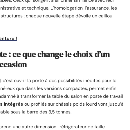
ibles. Ceux qui songent à sillonner la France avec leur
nistrative et technique. L’homologation, l’assurance, les
astructures : chaque nouvelle étape dévoile un caillou
enture !
ute : ce que change le choix d’un
occasion
d
, c’est ouvrir la porte à des possibilités inédites pour le
 généreux que dans les versions compactes, permet enfin
ondamné à transformer la table du salon en poste de travail
s intégrés
ou profilés sur châssis poids lourd vont jusqu’à
able sous la barre des 3,5 tonnes.
end une autre dimension : réfrigérateur de taille