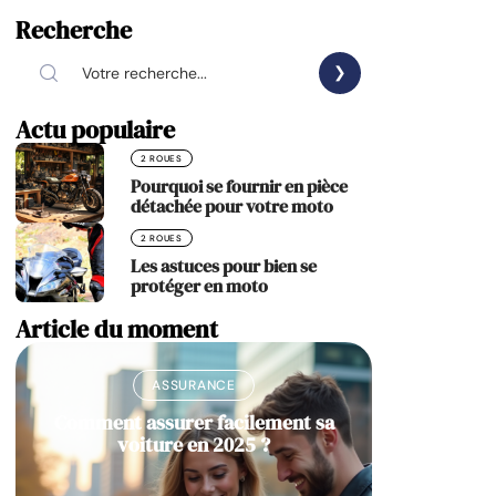
Recherche
Actu populaire
2 ROUES
Pourquoi se fournir en pièce
détachée pour votre moto
2 ROUES
Les astuces pour bien se
protéger en moto
Article du moment
ASSURANCE
Comment assurer facilement sa
voiture en 2025 ?