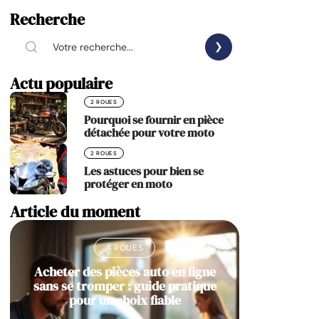
Recherche
Actu populaire
2 ROUES
Pourquoi se fournir en pièce
détachée pour votre moto
2 ROUES
Les astuces pour bien se
protéger en moto
Article du moment
4 ROUES
Acheter des pièces auto en ligne
sans se tromper : guide pratique
pour un choix fiable