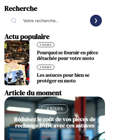
Recherche
Actu populaire
2 ROUES
Pourquoi se fournir en pièce
détachée pour votre moto
2 ROUES
Les astuces pour bien se
protéger en moto
Article du moment
4 ROUES
Réduisez le coût de vos pièces de
rechange BMW avec ces astuces