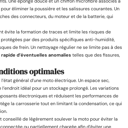
ts. Une éponge douce et un chiffon microfibre associés à
pour éliminer la poussière et les salissures courantes. Un
oches des connecteurs, du moteur et de la batterie, qui
 évite la formation de traces et limite les risques de
e protégées par des produits spécifiques anti-humidité,
isques de frein. Un nettoyage régulier ne se limite pas à des
n rapide d’éventuelles anomalies
telles que des fissures,
nditions optimales
 l’état général d’une moto électrique. Un espace sec,
ue l’endroit idéal pour un stockage prolongé. Les variations
mposants électroniques et réduisent les performances de
tège la carrosserie tout en limitant la condensation, ce qui
ion.
st conseillé de légèrement soulever la moto pour éviter la
éconnectée ou partiellement chargée afin d’éviter une