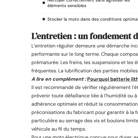
Nettoyer correctement sans agresser les
éléments sensibles
Stocker la moto dans des conditions optima
L’entretien : un fondement d
L’entretien régulier demeure une démarche inc
performante sur le long terme. Chaque composa
prématurée. Les freins, les suspensions et les é
fréquentes. La lubrification des parties mobiles jo
A lire en complément :
Pourquoi batterie li
Il est recommandé de vérifier régulièrement l’é
prévenir toute défaillance liée à l’humidité ou
adhérence optimale et réduit la consommation 
préconisations du fabricant pour garantir à la f
particulière au serrage des vis et boulons limi
véhicule au fil du temps.
Pour une moto électrique conçue pour durer, e