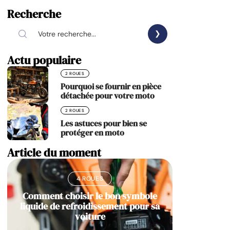
Recherche
Actu populaire
2 ROUES
Pourquoi se fournir en pièce
détachée pour votre moto
2 ROUES
Les astuces pour bien se
protéger en moto
Article du moment
4 ROUES
Comment choisir le bon symbole
liquide de refroidissement pour sa
voiture