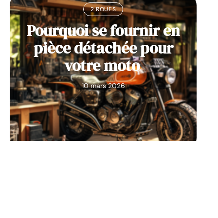
2 ROUES
Pourquoi se fournir en
pièce détachée pour
votre moto
10 mars 2026
2 ROUES
Les astuces pour bien se
protéger en moto