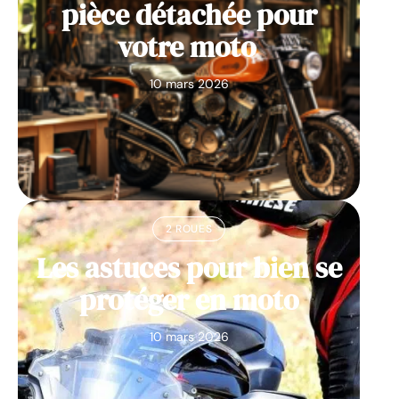
pièce détachée pour
votre moto
10 mars 2026
2 ROUES
Les astuces pour bien se
protéger en moto
10 mars 2026