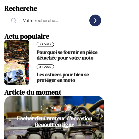
Recherche
Actu populaire
2 ROUES
Pourquoi se fournir en pièce
détachée pour votre moto
2 ROUES
Les astuces pour bien se
protéger en moto
Article du moment
4 ROUES
L’achat d’un moteur d’occasion
Renault en ligne