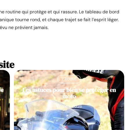
une routine qui protège et qui rassure. Le tableau de bord
que tourne rond, et chaque trajet se fait l’esprit léger.
prévu ne prévient jamais.
site
2 ROUES
ée
Les astuces pour bien se protéger en
moto
10 mars 2026