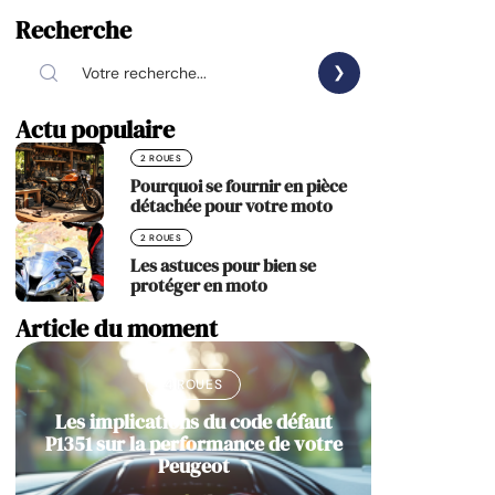
Recherche
Actu populaire
2 ROUES
Pourquoi se fournir en pièce
détachée pour votre moto
2 ROUES
Les astuces pour bien se
protéger en moto
Article du moment
4 ROUES
Les implications du code défaut
P1351 sur la performance de votre
Peugeot