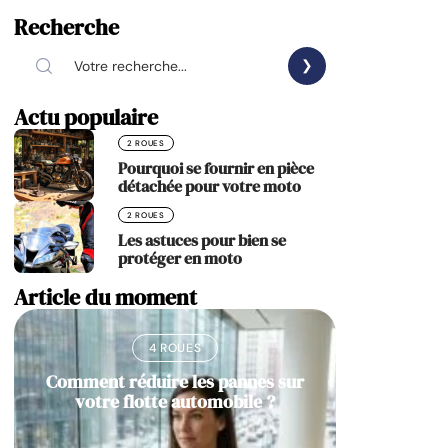
Recherche
Actu populaire
2 ROUES
Pourquoi se fournir en pièce
détachée pour votre moto
2 ROUES
Les astuces pour bien se
protéger en moto
Article du moment
4 ROUES
Comment réduire les pannes sur
votre flotte automobile ?