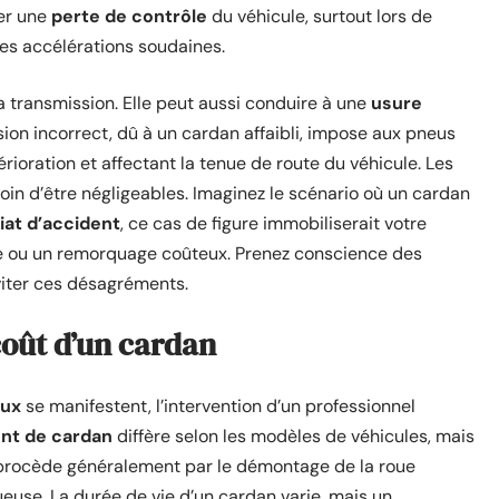
rer une
perte de contrôle
du véhicule, surtout lors de
les accélérations soudaines.
a transmission. Elle peut aussi conduire à une
usure
sion incorrect, dû à un cardan affaibli, impose aux pneus
rioration et affectant la tenue de route du véhicule. Les
oin d’être négligeables. Imaginez le scénario où un cardan
at d’accident
, ce cas de figure immobiliserait votre
ace ou un remorquage coûteux. Prenez conscience des
viter ces désagréments.
oût d’un cardan
eux
se manifestent, l’intervention d’un professionnel
t de cardan
diffère selon les modèles de véhicules, mais
procède généralement par le démontage de la roue
use. La durée de vie d’un cardan varie, mais un