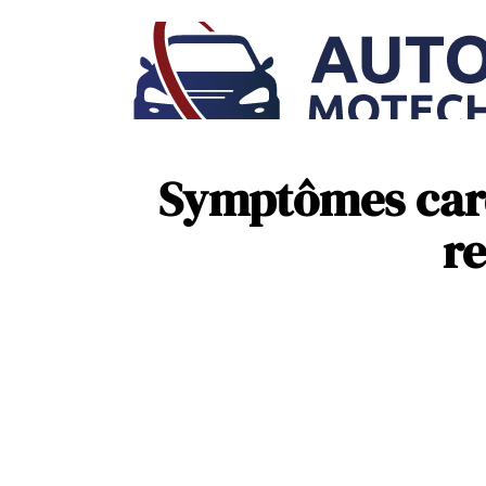
Symptômes card
r