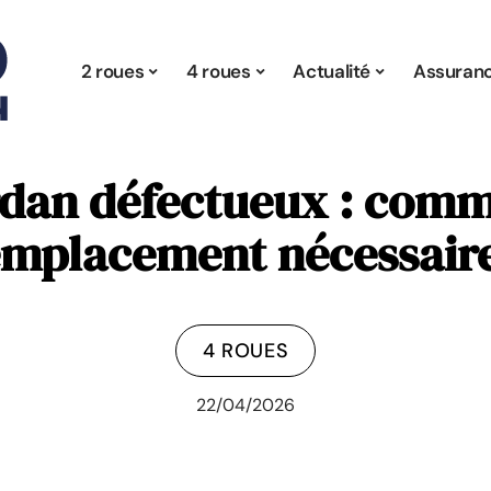
2 roues
4 roues
Actualité
Assuran
an défectueux : comm
emplacement nécessaire
4 ROUES
22/04/2026