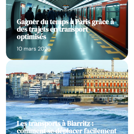
Gagner du temps à Paris grâce à
des trajets en transport
optimisés
10 mars 2026
Les transports à Biarritz :
comment se déplacer facilement